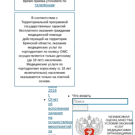
иные
Время приема уточняйте по
цели
телефонам
№263
от
В соответствии с
19.03.2018
Территориальной программой
Отчет
государственных гарантий
об
бесплатного оказания гражданам
исполнении
медицинской помощи
задания
действующей на территории
на
Брянской области, оказание
осуществление
медицинских услуг по
мероприятий
«ортодонтии» по полису ОМС
за
осуществляется только детскому
счет
(до 18 лет) населению.
субсидий
Медицинские услуги по
на
«ортодонтии» взрослому (с 18 лет
иные
включительно) населению
цели
оказываются только на платной
основе.
за
июнь
2018
г.
Что искать:
Отчет
об
Поиск
исполнении
задания
НЕЗАВИСИМАЯ
на
ОЦЕНКА КАЧЕСТВА
осуществление
УСЛОВИЙ ОКАЗАНИЯ
мероприятий
УСЛУГ
МЕДИЦИНСКИМИ
за
ОРГАНИЗАЦИЯМИ