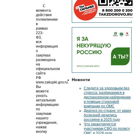
С
момента
действия
поликлиники
в
рамках
223-
ФЗ,
вся
информация
о
закупках
размещена
на
официальном
сайте
РФ
Новости
www.zakupki.gov.ru.
Вы
Следите за здоровьем без
можете
стресса: разбираемся в
узнать
диспансерном наблюдении
актуальную
и помощи страховой
информацию
компании по ОМС
по
Диагноз по стране: от каких
закупкам
болезней лечились
нашего
россияне в 2025 году
учреждения,
Что гарантируется
нажав
участникам СВО по полису
кнопку
ОМС в 2026 году