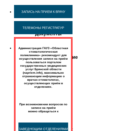
Финансовая
ЗАПИСЬ НА ПРИЕМ К ВРАЧУ
деятельность
ТЕЛЕФОНЫ РЕГИСТРАТУР
Документы
и
иные
Администрация ГАУЗ «Областная
сведения,
стоматологическая
поликлиника» рекомендует для
характеризующие
осуществления записи на приём
пользоваться порталом
финансовую
государственных медицинских
деятельность
услуг Брянской области
(napriem.info), максимально
отражающим информацию о
врачах-стоматологах,
Приказ
осуществляющих приём в
№103/
отделениях.
П
от
20.12.2018
г.
При возникновении вопросов по
«Об
записи на приём
можно обращаться к
утверждении
Учетной
политики
по
бухгалтерскому
ЗАВЕДУЮЩИМ ОТДЕЛЕНИЯМИ