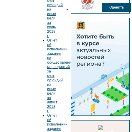
счет
субсидий
Оценить
на
иные
цели
за
июль
2018
г.
Отчет
об
исполнении
задания
на
осуществление
мероприятий
за
счет
субсидий
на
иные
цели
за
август
2018
г.
Отчет
об
исполнении
задания