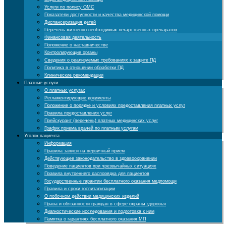
Услуги по полису ОМС
Показатели доступности и качества медицинской помощи
Диспансеризация детей
Перечень жизненно необходимых лекарственных препаратов
Финансовая деятельность
Положение о наставничестве
Контролирующие органы
Cведения о реализуемых требованиях к защите ПД
Политика в отношении обработки ПД
Клинические рекомендации
Платные услуги
О платных услугах
Регламентирующие документы
Положение о порядке и условиях предоставления платных услуг
Правила предоставления услуг
Прейскурант (перечень) платных медицинских услуг
График приема врачей по платным услугам
Уголок пациента
Информация
Правила записи на первичный прием
Действующее законодательство в здравоохранении
Поведение пациентов при чрезвычайных ситуациях
Правила внутреннего распорядка для пациентов
Государственные гарантии бесплатного оказания медпомощи
Правила и сроки госпитализации
О побочном действии медицинских изделий
Права и обязанности граждан в сфере охраны здоровья
Диагностические исследования и подготовка к ним
Памятка о гарантиях бесплатного оказания МП