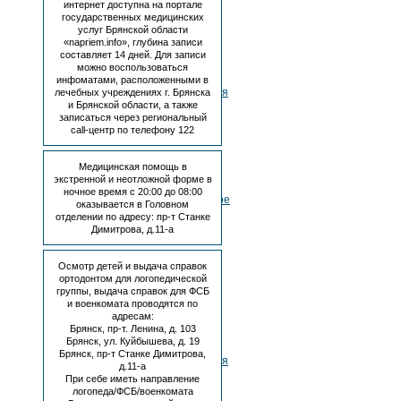
интернет доступна на портале
к
государственных медицинских
соглашению
услуг Брянской области
о
«napriem.info», глубина записи
порядке
составляет 14 дней. Для записи
и
можно воспользоваться
условиях
инфоматами, расположенными в
предоставления
лечебных учреждениях г. Брянска
и Брянской области, а также
субсидии
записаться через региональный
на
call-центр по телефону 122
иные
цели
№263
Медицинская помощь в
от
экстренной и неотложной форме в
19.03.2018
ночное время с 20:00 до 08:00
Дополнительное
оказывается в Головном
соглашение
отделении по адресу: пр-т Станке
№3
Димитрова, д.11-а
от
12.09.2018
Осмотр детей и выдача справок
г.
ортодонтом для логопедической
к
группы, выдача справок для ФСБ
соглашению
и военкомата проводятся по
о
адресам:
порядке
Брянск, пр-т. Ленина, д. 103
и
Брянск, ул. Куйбышева, д. 19
условиях
Брянск, пр-т Станке Димитрова,
предоставления
д.11-а
субсидии
При себе иметь направление
на
логопеда/ФСБ/военкомата