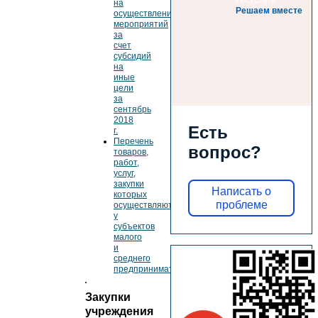
на
Решаем вместе
осуществление
мероприятий
за
счет
субсидий
на
иные
цели
за
сентябрь
2018
Есть
г.
Перечень
вопрос?
товаров,
работ,
услуг,
закупки
Написать о
которых
проблеме
осуществляются
у
субъектов
малого
и
среднего
предпринимательства
Закупки
учреждения