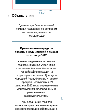
учету»
Учетная
политика
ГАУЗ
Объявления
«ОСП»
для
целей
Единая служба оперативной
бухгалтерского
помощи гражданам по вопросам
учета
оказания медицинской
—
помощи
«122»
1
Учетная
политика
Право на внеочередное
ГАУЗ
оказание медицинской помощи
«ОСП»
по полису ОМС
для
целей
- имеют отдельные категории
бухгалтерского
граждан, включая участников
специальной военной операции
учета
Российской Федерации на
—
территориях Украины, Донецкой
16
Народной Республики и Луганской
Соглашение
Народной Республики с 24
о
февраля 2022 года, определенные
порядке
действующим федеральным и
и
региональным
условиях
законодательством;
предоставления
субсидии
- при обращении граждан,
на
имеющих право на внеочередное
оказание медицинской помощи, в
иные