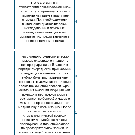
ГАУЗ «Областная
цели
стоматологическая поликлиника»
№263
регистратура организует запись
от
пациента на прием к врачу вне
19.03.2018
очереди. При необходимости
Дополнительное
выполнения диагностических
соглашение
исследований и лечебных
№1
манипуляций лечащий врач
от
организует их предоставление в
26.04.2018
первоочередном порядке.
г.
к
соглашению
Неотложная стоматологическая
о
помощь оказывается пациенту
порядке
без предварительной записи в
и
порядке очерёдности при наличии
условиях
следующих признаков: острая
предоставления
зубная боль; воспалительные
субсидии
процессы, травмы, кровотечения
на
челюстно-лицевой области. Срок
иные
ожидания оказания медицинской
цели
помощи в неотложной форме
№263
составляет не более 2-х часов с
от
момента обращения пациента в
медицинскую организацию. После
19.03.2018
оказания неотложной
Дополнительное
стоматологической помощи
соглашение
пациенту дальнейшее лечение
№2
проводится на плановой основе
от
по предварительной записи на
16.08.2018
приём к врачу. Запись в системе
г.