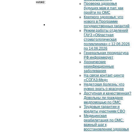
ниже:
Проверка здоровья
Перейти
будущих мам и пап: как
пройти по ОМС
на сайт
Крепкого здоровья: что
закупок
нового в Программе
государственных гарантий
Режим работы отделений
ГАУЗ «Областная
стоматологическая
поликлиника» с 12.06.2026
по 14.06.2026
Генеральная прокуратура
РФ информирует
Хронические
неинфекционные
заболевания
На связи контакт-центр
«СОГАЗ-Мед»
Недетская болезнь: что
нужно знать о краснухе
Доступная и качественная?
Довольны ли граждане
медпомощью по ОМС
Трудовые гарантии и
кредиты участникм СВО
Медицинская
реабилитация по ОМС:
важный шаг к
восстановлению здоровья