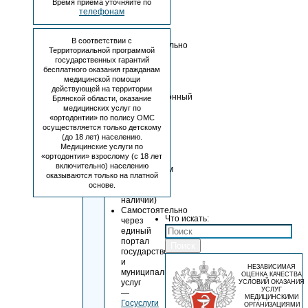
Время приема уточняйте по
запись
телефонам
(личный
кабинет)
ребёнка!!!
В соответствии с
Самостоятельно
Территориальной программой
через
государственных гарантий
имеющийся
бесплатного оказания гражданам
в
медицинской помощи
учреждении
действующей на территории
информационный
Брянской области, оказание
терминал
медицинских услуг по
или
«ортодонтии» по полису ОМС
осуществляется только детскому
терминал
(до 18 лет) населению.
в
Медицинские услуги по
любом
«ортодонтии» взрослому (с 18 лет
другом
включительно) населению
медицинском
оказываются только на платной
учреждении
основе.
(при
наличии)
Самостоятельно
Что искать:
через
единый
портал
Поиск
государственных
и
НЕЗАВИСИМАЯ
муниципальных
ОЦЕНКА КАЧЕСТВА
услуг
УСЛОВИЙ ОКАЗАНИЯ
УСЛУГ
—
МЕДИЦИНСКИМИ
Госуслуги
ОРГАНИЗАЦИЯМИ