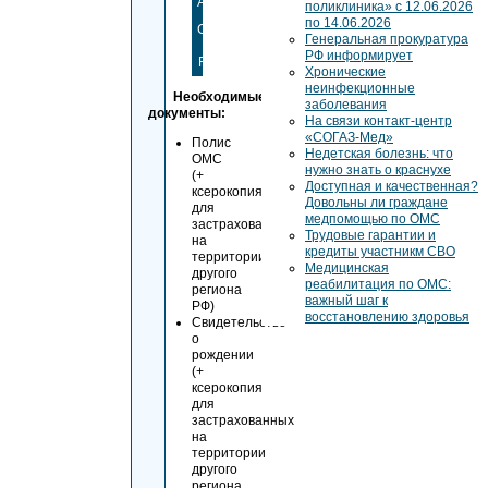
AppGallery
поликлиника» с 12.06.2026
по 14.06.2026
Скачать
Генеральная прокуратура
из
РФ информирует
RuStore
Хронические
неинфекционные
Необходимые
заболевания
документы:
На связи контакт-центр
«СОГАЗ-Мед»
Полис
Недетская болезнь: что
ОМС
нужно знать о краснухе
(+
Доступная и качественная?
ксерокопия
Довольны ли граждане
для
медпомощью по ОМС
застрахованных
Трудовые гарантии и
на
кредиты участникм СВО
территории
Медицинская
другого
реабилитация по ОМС:
региона
важный шаг к
РФ)
восстановлению здоровья
Свидетельство
о
рождении
(+
ксерокопия
для
застрахованных
на
территории
другого
региона