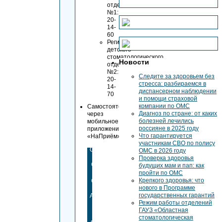
отделения
№1:
20-
14-
60
Регистратура
детского
стоматологического
Новости
отделения
№2:
Следите за здоровьем без
20-
стресса: разбираемся в
14-
диспансерном наблюдении
70
и помощи страховой
компании по ОМС
Самостоятельно
Диагноз по стране: от каких
через
болезней лечились
мобильное
россияне в 2025 году
приложение
Что гарантируется
«НаПриём»:
участникам СВО по полису
Скачать
ОМС в 2026 году
из
Проверка здоровья
Google
будущих мам и пап: как
Play
пройти по ОМС
Крепкого здоровья: что
Скачать
нового в Программе
из
государственных гарантий
AppStore
Режим работы отделений
Скачать
ГАУЗ «Областная
из
стоматологическая