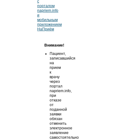
с
порталом
napriem.info
и
мобильным
приложением
НаПриём
Внимание!
Пациент,
записавшийся
на
прием
к
врачу
через
портал
napriem.info,
при
отказе
от
поданной
заявки
обязан
отменить
электронное
заявление
самостоятельно