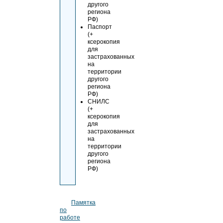
другого
региона
РФ)
Паспорт
(+
ксерокопия
для
застрахованных
на
территории
другого
региона
РФ)
СНИЛС
(+
ксерокопия
для
застрахованных
на
территории
другого
региона
РФ)
Памятка
по
работе