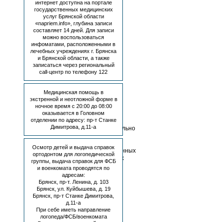
интернет доступна на портале
К
государственных медицинских
врачам-
услуг Брянской области
ортодонтам
«napriem.info», глубина записи
в
составляет 14 дней. Для записи
Головное
можно воспользоваться
отделение
инфоматами, расположенными в
(пр-
лечебных учреждениях г. Брянска
т
и Брянской области, а также
Станке
записаться через региональный
Димитрова,
call-центр по телефону 122
д.
11-
Медицинская помощь в
а)
экстренной и неотложной форме в
ночное время с 20:00 до 08:00
Способы
оказывается в Головном
записи:
отделении по адресу: пр-т Станке
Димитрова, д.11-а
Самостоятельно
через
портал
Осмотр детей и выдача справок
государственных
ортодонтом для логопедической
медицинских
группы, выдача справок для ФСБ
услуг
и военкомата проводятся по
Брянской
адресам:
области
Брянск, пр-т. Ленина, д. 103
—
Брянск, ул. Куйбышева, д. 19
napriem.info
Брянск, пр-т Станке Димитрова,
—
д.11-а
При себе иметь направление
через
логопеда/ФСБ/военкомата
учётную