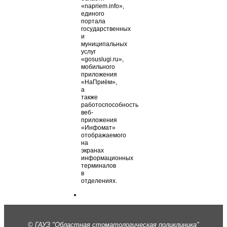
«napriem.info»,
единого
портала
государственных
и
муниципальных
услуг
«gosuslugi.ru»,
мобильного
приложения
«НаПриём»,
а
также
работоспособность
веб-
приложения
«Инфомат»
отображаемого
на
экранах
информационных
терминалов
в
отделениях.
© ГАУЗ "Областная стоматологическая поликлиника"