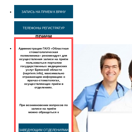
Правила
ЗАПИСЬ НА ПРИЕМ К ВРАЧУ
записи
на
ТЕЛЕФОНЫ РЕГИСТРАТУР
первичный
прием
Администрация ГАУЗ «Областная
стоматологическая
поликлиника» рекомендует для
осуществления записи на приём
пользоваться порталом
государственных медицинских
услуг Брянской области
(napriem.info), максимально
отражающим информацию о
врачах-стоматологах,
осуществляющих приём в
отделениях.
При возникновении вопросов по
записи на приём
можно обращаться к
ЗАВЕДУЮЩИМ ОТДЕЛЕНИЯМИ