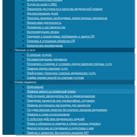
Услуги по полису ОМС
Показатели доступности и качества медицинской помощи
Диспансеризация детей
Перечень жизненно необходимых лекарственных препаратов
Финансовая деятельность
Положение о наставничестве
Контролирующие органы
Cведения о реализуемых требованиях к защите ПД
Политика в отношении обработки ПД
Клинические рекомендации
Платные услуги
О платных услугах
Регламентирующие документы
Положение о порядке и условиях предоставления платных услуг
Правила предоставления услуг
Прейскурант (перечень) платных медицинских услуг
График приема врачей по платным услугам
Уголок пациента
Информация
Правила записи на первичный прием
Действующее законодательство в здравоохранении
Поведение пациентов при чрезвычайных ситуациях
Правила внутреннего распорядка для пациентов
Государственные гарантии бесплатного оказания медпомощи
Правила и сроки госпитализации
О побочном действии медицинских изделий
Права и обязанности граждан в сфере охраны здоровья
Диагностические исследования и подготовка к ним
Памятка о гарантиях бесплатного оказания МП