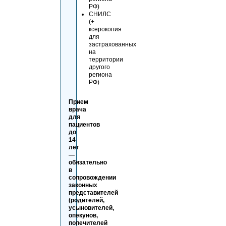
РФ)
СНИЛС
(+
ксерокопия
для
застрахованных
на
территории
другого
региона
РФ)
Прием
врача
для
пациентов
до
14
лет
—
обязательно
в
сопровождении
законных
представителей
(родителей,
усыновителей,
опекунов,
попечителей