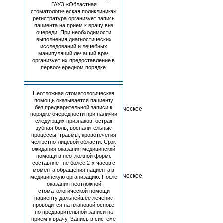
ГАУЗ «Областная
до
стоматологическая поликлиника»
регистратура организует запись
пациента на прием к врачу вне
18
очереди. При необходимости
выполнения диагностических
лет
исследований и лечебных
манипуляций лечащий врач
организует их предоставление в
первоочередном порядке.
Отделения
для
записи:
Неотложная стоматологическая
помощь оказывается пациенту
Детское
без предварительной записи в
стоматологическое
порядке очерёдности при наличии
отделение
следующих признаков: острая
№1
зубная боль; воспалительные
(пр-
процессы, травмы, кровотечения
т
челюстно-лицевой области. Срок
Ленина,
ожидания оказания медицинской
д.
помощи в неотложной форме
103)
составляет не более 2-х часов с
Детское
момента обращения пациента в
стоматологическое
медицинскую организацию. После
отделение
оказания неотложной
№2
стоматологической помощи
пациенту дальнейшее лечение
(ул.
проводится на плановой основе
Куйбышева,
по предварительной записи на
д.
приём к врачу. Запись в системе
19)