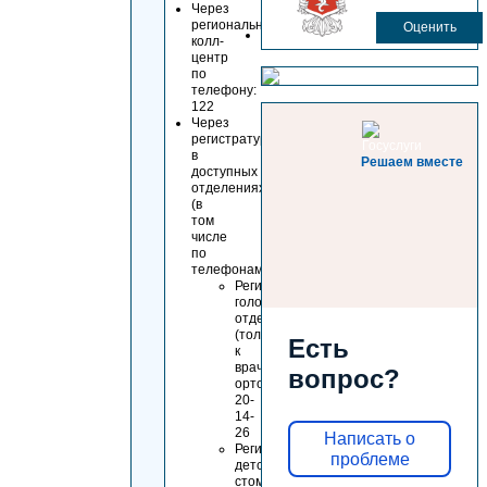
Через
региональный
Оценить
колл-
центр
по
телефону:
122
Через
региcтратуру
в
Решаем вместе
доступных
отделениях
(в
том
числе
по
телефонам):
Регистратура
головного
отделения
(только
Есть
к
врачам-
вопрос?
ортодонтам):
20-
14-
26
Написать о
Регистратура
проблеме
детского
стоматологического