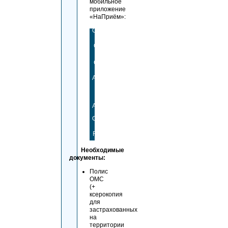
мобильное
приложение
«НаПриём»:
Скачать
из
Google
Play
Скачать
из
AppStore
Скачать
из
AppGallery
Скачать
из
RuStore
Необходимые
документы:
Полис
ОМС
(+
ксерокопия
для
застрахованных
на
территории