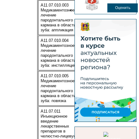
A11.07.010.003
Оценить
Медикаментозное
лечение
110
пародонтального
кармана в области 1
зуба: аппликация
A11.07.010.004
Медикаментозное
лечение
110
пародонтального
кармана в области 1
зуба: инстилляция
A11.07.010.005
Медикаментозное
лечение
110
пародонтального
кармана в области 1
зуба: повязка
A11.07.011
Инъекционное
введение
лекарственных
220
препаратов в
челюстно-лицевую