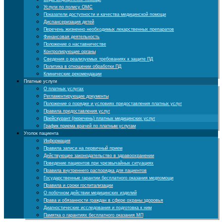
Услуги по полису ОМС
Показатели доступности и качества медицинской помощи
Диспансеризация детей
Перечень жизненно необходимых лекарственных препаратов
Финансовая деятельность
Положение о наставничестве
Контролирующие органы
Cведения о реализуемых требованиях к защите ПД
Политика в отношении обработки ПД
Клинические рекомендации
Платные услуги
О платных услугах
Регламентирующие документы
Положение о порядке и условиях предоставления платных услуг
Правила предоставления услуг
Прейскурант (перечень) платных медицинских услуг
График приема врачей по платным услугам
Уголок пациента
Информация
Правила записи на первичный прием
Действующее законодательство в здравоохранении
Поведение пациентов при чрезвычайных ситуациях
Правила внутреннего распорядка для пациентов
Государственные гарантии бесплатного оказания медпомощи
Правила и сроки госпитализации
О побочном действии медицинских изделий
Права и обязанности граждан в сфере охраны здоровья
Диагностические исследования и подготовка к ним
Памятка о гарантиях бесплатного оказания МП