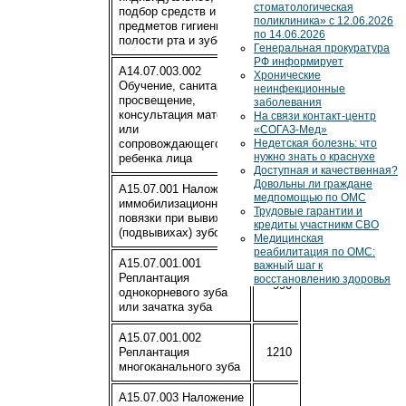
стоматологическая
подбор средств и
поликлиника» с 12.06.2026
предметов гигиены
по 14.06.2026
полости рта и зубов
Генеральная прокуратура
РФ информирует
A14.07.003.002
Хронические
Обучение, санитарное
неинфекционные
просвещение,
заболевания
консультация матери
220
На связи контакт-центр
или
«СОГАЗ-Мед»
сопровождающего
Недетская болезнь: что
нужно знать о краснухе
ребенка лица
Доступная и качественная?
Довольны ли граждане
A15.07.001 Наложение
медпомощью по ОМС
иммобилизационной
440
Трудовые гарантии и
повязки при вывихах
кредиты участникм СВО
(подвывихах) зубов
Медицинская
реабилитация по ОМС:
A15.07.001.001
важный шаг к
Реплантация
восстановлению здоровья
990
однокорневого зуба
или зачатка зуба
A15.07.001.002
Реплантация
1210
многоканального зуба
A15.07.003 Наложение