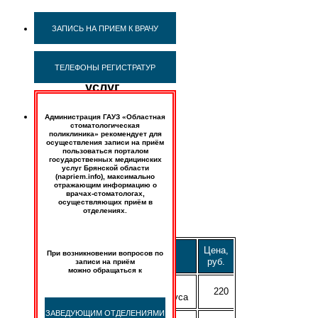
Прейскурант
ЗАПИСЬ НА ПРИЕМ К ВРАЧУ
(перечень)
платных
ТЕЛЕФОНЫ РЕГИСТРАТУР
медицинских
услуг
(действует
Администрация ГАУЗ «Областная
с
стоматологическая
01.04.2026
поликлиника» рекомендует для
осуществления записи на приём
г.)
пользоваться порталом
государственных медицинских
услуг Брянской области
PDF
(napriem.info), максимально
версия
отражающим информацию о
прейскуранта
врачах-стоматологах,
осуществляющих приём в
отделениях.
Цена,
При возникновении вопросов по
Виды работ
руб.
записи на приём
можно обращаться к
A02.07.006
220
Определение прикуса
ЗАВЕДУЮЩИМ ОТДЕЛЕНИЯМИ