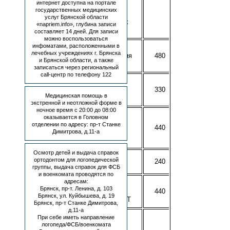
интернет доступна на портале
измерение углов
государственных медицинских
наклона их осей,
услуг Брянской области
анализ полученных
«napriem.info», глубина записи
данных
составляет 14 дней. Для записи
можно воспользоваться
инфоматами, расположенными в
A06.07.006
лечебных учреждениях г. Брянска
Телерентгенография
480
и Брянской области, а также
челюстей (ТРГ)
записаться через региональный
call-центр по телефону 122
A06.07.006.001
Интерпретация
330
Медицинская помощь в
(анализ) ТРГ
экстренной и неотложной форме в
ночное время с 20:00 до 08:00
A06.07.007
оказывается в Головном
Внутриротовая
отделении по адресу: пр-т Станке
440
рентгенография в
Димитрова, д.11-а
прикус (дно)
Осмотр детей и выдача справок
A06.07.012
ортодонтом для логопедической
240
Радиовизиография
группы, выдача справок для ФСБ
и военкомата проводятся по
адресам:
A06.07.013.001
Брянск, пр-т. Ленина, д. 103
Интерпретация
440
Брянск, ул. Куйбышева, д. 19
(анализ) снимков КТ
Брянск, пр-т Станке Димитрова,
д.11-а
A06.07.013.001
При себе иметь направление
Компьютерная
логопеда/ФСБ/военкомата