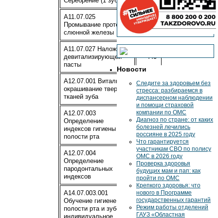
Серебрение (1 зуб)
A11.07.025
Промывание протока
440
слюнной железы
A11.07.027 Наложение
девитализирующей
440
пасты
Новости
A12.07.001 Витальное
Следите за здоровьем без
окрашивание твердых
110
стресса: разбираемся в
тканей зуба
диспансерном наблюдении
и помощи страховой
компании по ОМС
A12.07.003
Диагноз по стране: от каких
Определение
220
болезней лечились
индексов гигиены
россияне в 2025 году
полости рта
Что гарантируется
участникам СВО по полису
A12.07.004
ОМС в 2026 году
Определение
Проверка здоровья
220
пародонтальных
будущих мам и пап: как
индексов
пройти по ОМС
Крепкого здоровья: что
A14.07.003.001
нового в Программе
государственных гарантий
Обучение гигиене
Режим работы отделений
полости рта и зубов
ГАУЗ «Областная
индивидуальное,
220