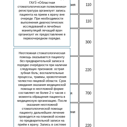
A05.07.001
ГАУЗ «Областная
Электроодонтометрия
110
стоматологическая поликлиника»
одного зуба
регистратура организует запись
пациента на прием к врачу вне
A05.07.001.001
очереди. При необходимости
110
выполнения диагностических
Диагнодент (1 зуб)
исследований и лечебных
манипуляций лечащий врач
A06.07.003
организует их предоставление в
Прицельная
первоочередном порядке.
внутриротовая
300
контактная
рентгенография
Неотложная стоматологическая
помощь оказывается пациенту
A06.07.003.001
без предварительной записи в
Интерпретация
порядке очерёдности при наличии
следующих признаков: острая
(анализ)
220
зубная боль; воспалительные
рентгеновских
процессы, травмы, кровотечения
снимков
челюстно-лицевой области. Срок
ожидания оказания медицинской
A06.07.004
помощи в неотложной форме
Ортопантомография
700
составляет не более 2-х часов с
момента обращения пациента в
(ОПГ)
медицинскую организацию. После
оказания неотложной
A06.07.004.001
стоматологической помощи
Определение степени
пациенту дальнейшее лечение
формирования
проводится на плановой основе
коронок и корней
по предварительной записи на
приём к врачу. Запись в системе
постоянных зубов,
220