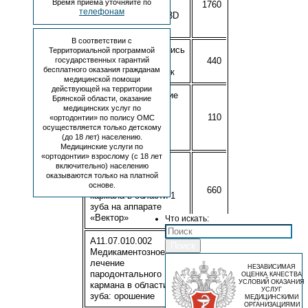
Время приема уточняйте по
томография на
1760
телефонам
аппарате CS 9000 3D
1 сегмент
В соответствии с
A06.07.013.002 Запись
Территориальной программой
компьютерной
440
государственных гарантий
бесплатного оказания гражданам
томографии на диск
медицинской помощи
действующей на территории
A11.07.010 Введение
Брянской области, оказание
лекарственных
медицинских услуг по
препаратов в
110
«ортодонтии» по полису ОМС
пародонтальный
осуществляется только детскому
(до 18 лет) населению.
карман
Медицинские услуги по
«ортодонтии» взрослому (с 18 лет
A11.07.010.001
включительно) населению
Обработка
оказываются только на платной
пародонтального
основе.
660
кармана в области 1
зуба на аппарате
«Вектор»
Что искать:
A11.07.010.002
Поиск
Медикаментозное
лечение
110
НЕЗАВИСИМАЯ
пародонтального
ОЦЕНКА КАЧЕСТВА
УСЛОВИЙ ОКАЗАНИЯ
кармана в области 1
УСЛУГ
зуба: орошение
МЕДИЦИНСКИМИ
ОРГАНИЗАЦИЯМИ