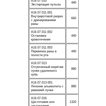
A16.07.010
440
Экстирпация пульпы
A16.07.011.001
Внутриротовой разрез
660
с дренированием
раны
A16.07.011.002
Остановка
440
кровотечения
A16.07.011.003
Перевязка раны в
440
полости рта
A16.07.013
Отсроченный кюретаж
880
лунки удаленного
зуба
A16.07.013.001
Лечение альвеолита с
880
ревизией лунки
A16.07.016
Цистотомия или
1320
цистэктомия