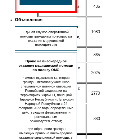
A02.07.010.001.001
Слепок альгинатной
435
массой
Объявления
A02.07.010.001.002
Снятие оттиска для
изготовления
1980
Единая служба оперативной
защитной пластинки,
помощи гражданам по вопросам
оказания медицинской
обтуратора
помощи
«122»
A02.07.010.001.003
865
Двойной слепок
Право на внеочередное
оказание медицинской помощи
A02.07.010.001.004 с
по полису ОМС
фиксированным
2025
прикусом
- имеют отдельные категории
граждан, включая участников
специальной военной операции
A02.07.010.001.005 с
Российской Федерации на
нефиксированным
2770
территориях Украины, Донецкой
прикусом
Народной Республики и Луганской
Народной Республики с 24
февраля 2022 года, определенные
A02.07.013.001
действующим федеральным и
Определение
региональным
жевательной
880
законодательством;
эффективности по
Н.И.Агапову
- при обращении граждан,
имеющих право на внеочередное
оказание медицинской помощи, в