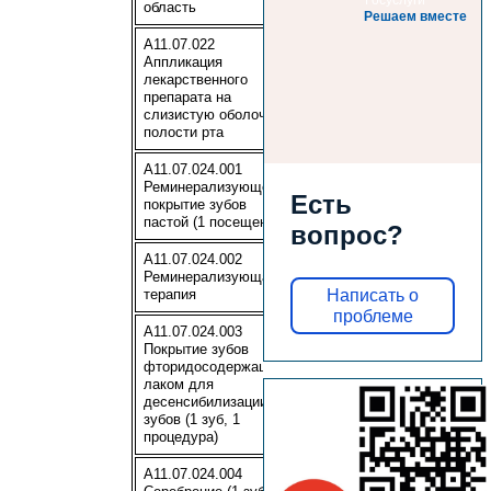
область
Решаем вместе
A11.07.022
Аппликация
лекарственного
110
препарата на
слизистую оболочку
полости рта
A11.07.024.001
Реминерализующее
110
Есть
покрытие зубов
пастой (1 посещение)
вопрос?
A11.07.024.002
Реминерализующая
110
терапия
Написать о
проблеме
A11.07.024.003
Покрытие зубов
фторидосодержащим
лаком для
65
десенсибилизации
зубов (1 зуб, 1
процедура)
A11.07.024.004
65