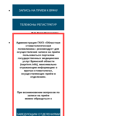
Вакансии
ЗАПИСЬ НА ПРИЕМ К ВРАЧУ
ТЕЛЕФОНЫ РЕГИСТРАТУР
В
поликлинику
требуются:
Администрация ГАУЗ «Областная
стоматологическая
Врач-
поликлиника» рекомендует для
ортодонт
осуществления записи на приём
(ОМС/
пользоваться порталом
внебюджетная
государственных медицинских
услуг Брянской области
деятельность)
(napriem.info), максимально
–
отражающим информацию о
1
врачах-стоматологах,
чел.
осуществляющих приём в
отделениях.
Врач-
стоматолог-
ортопед
(внебюджетная
При возникновении вопросов по
деятельность)
записи на приём
–
можно обращаться к
4
чел.
Для
ЗАВЕДУЮЩИМ ОТДЕЛЕНИЯМИ