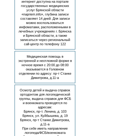
интернет доступна на портале
государственных медицинских
услуг Брянской области
«napriem.info», глубина записи
составляет 14 дней. Для записи
можно воспользоваться
инфоматами, расположенными в
лечебных учреждениях г. Брянска
и Брянской области, а также
записаться через региональный
call-центр по телефону 122
Медицинская помощь в
экстренной и неотложной форме в
ночное время с 20:00 до 08:00
оказывается в Головном
отделении по адресу: пр-т Станке
Димитрова, д.11-а
Осмотр детей и выдача справок
ортодонтом для логопедической
группы, выдача справок для ФСБ
и военкомата проводятся по
адресам:
Брянск, пр-т. Ленина, д. 103
Брянск, ул. Куйбышева, д. 19
Брянск, пр-т Станке Димитрова,
д.11-а
При себе иметь направление
логопеда/ФСБ/военкомата