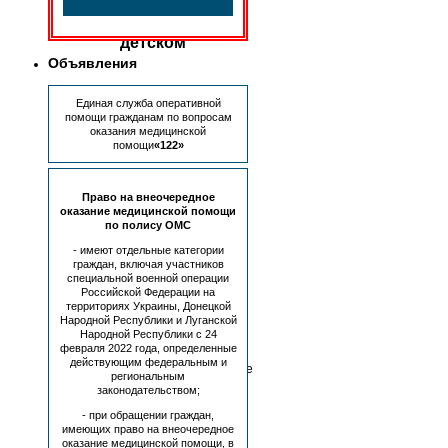
работы
на
детском
приёме
Объявления
требуются:
Единая служба оперативной
Врач-
помощи гражданам по вопросам
стоматолог-
оказания медицинской
детский
помощи
«122»
(ОМС)
–
2
Право на внеочередное
чел.
оказание медицинской помощи
по полису ОМС
Условия
труда:
- имеют отдельные категории
граждан, включая участников
специальной военной операции
сменный
Российской Федерации на
график
территориях Украины, Донецкой
работ
Народной Республики и Луганской
сдельная
Народной Республики с 24
оплата
февраля 2022 года, определенные
труда
действующим федеральным и
стимулирующие
региональным
выплаты
законодательством;
Телефоны:
- при обращении граждан,
имеющих право на внеочередное
оказание медицинской помощи, в