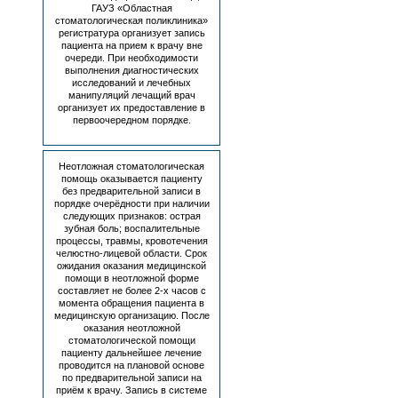
8
ГАУЗ «Областная
(4832)
стоматологическая поликлиника»
20-
регистратура организует запись
14-
пациента на прием к врачу вне
очереди. При необходимости
02
выполнения диагностических
—
исследований и лечебных
секретарь
манипуляций лечащий врач
организует их предоставление в
8
первоочередном порядке.
(4832)
20-
14-
32
Неотложная стоматологическая
—
помощь оказывается пациенту
без предварительной записи в
отдел
порядке очерёдности при наличии
кадров
следующих признаков: острая
зубная боль; воспалительные
процессы, травмы, кровотечения
челюстно-лицевой области. Срок
ожидания оказания медицинской
помощи в неотложной форме
составляет не более 2-х часов с
момента обращения пациента в
медицинскую организацию. После
оказания неотложной
стоматологической помощи
пациенту дальнейшее лечение
проводится на плановой основе
по предварительной записи на
приём к врачу. Запись в системе