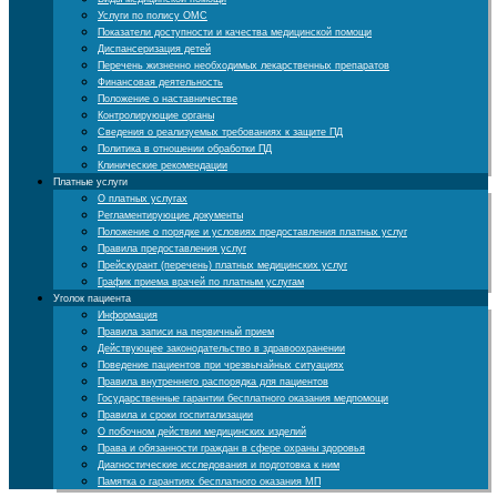
Услуги по полису ОМС
Показатели доступности и качества медицинской помощи
Диспансеризация детей
Перечень жизненно необходимых лекарственных препаратов
Финансовая деятельность
Положение о наставничестве
Контролирующие органы
Cведения о реализуемых требованиях к защите ПД
Политика в отношении обработки ПД
Клинические рекомендации
Платные услуги
О платных услугах
Регламентирующие документы
Положение о порядке и условиях предоставления платных услуг
Правила предоставления услуг
Прейскурант (перечень) платных медицинских услуг
График приема врачей по платным услугам
Уголок пациента
Информация
Правила записи на первичный прием
Действующее законодательство в здравоохранении
Поведение пациентов при чрезвычайных ситуациях
Правила внутреннего распорядка для пациентов
Государственные гарантии бесплатного оказания медпомощи
Правила и сроки госпитализации
О побочном действии медицинских изделий
Права и обязанности граждан в сфере охраны здоровья
Диагностические исследования и подготовка к ним
Памятка о гарантиях бесплатного оказания МП