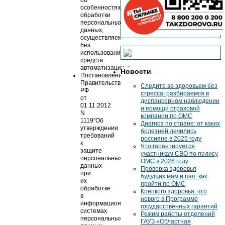
об
особенностях
обработки
персональных
данных,
осуществляемой
без
использования
средств
автоматизации»;
Новости
Постановление
Правительства
Следите за здоровьем без
РФ
стресса: разбираемся в
от
диспансерном наблюдении
01.11.2012
и помощи страховой
N
компании по ОМС
1119″Об
Диагноз по стране: от каких
утверждении
болезней лечились
требований
россияне в 2025 году
к
Что гарантируется
защите
участникам СВО по полису
персональных
ОМС в 2026 году
данных
Проверка здоровья
при
будущих мам и пап: как
их
пройти по ОМС
обработке
Крепкого здоровья: что
в
нового в Программе
информационных
государственных гарантий
системах
Режим работы отделений
персональных
ГАУЗ «Областная