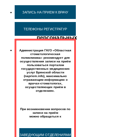
Политика
ЗАПИСЬ НА ПРИЕМ К ВРАЧУ
в
отношении
ТЕЛЕФОНЫ РЕГИСТРАТУР
обработки
персональных
данных
Администрация ГАУЗ «Областная
стоматологическая
поликлиника» рекомендует для
осуществления записи на приём
1.
пользоваться порталом
государственных медицинских
Общая
услуг Брянской области
часть
(napriem.info), максимально
отражающим информацию о
врачах-стоматологах,
1.1
осуществляющих приём в
Настоящее
отделениях.
Положение
определяет
порядок
создания,
При возникновении вопросов по
обработки
записи на приём
можно обращаться к
и
защиты
персональных
данных
пациентов
ЗАВЕДУЮЩИМ ОТДЕЛЕНИЯМИ