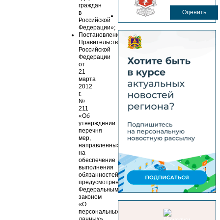
граждан
Оценить
в
Российской
Федерации»;
Постановление
Правительства
Российской
Федерации
от
21
марта
2012
г.
№
211
«Об
утверждении
перечня
мер,
направленных
на
обеспечение
выполнения
обязанностей,
предусмотренных
Федеральным
законом
«О
персональных
данных»