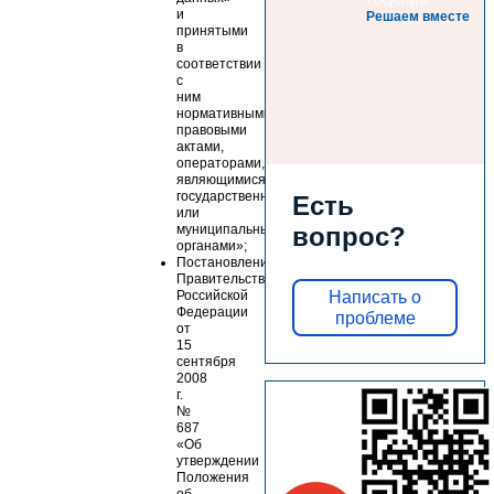
и
Решаем вместе
принятыми
в
соответствии
с
ним
нормативными
правовыми
актами,
операторами,
являющимися
государственными
Есть
или
вопрос?
муниципальными
органами»;
Постановление
Правительства
Написать о
Российской
Федерации
проблеме
от
15
сентября
2008
г.
№
687
«Об
утверждении
Положения