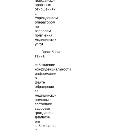
гражданско-
правовых
отношениях
с
Учреждением-
оператором
по
вопросам
получения
медицинских
услуг.
Врачебная
тайна
—
соблюдение
конфиденциальности
информации
о
факте
обращения
за
медицинской
помощью,
состоянии
здоровья
гражданина,
диагнозе
его
заболевания