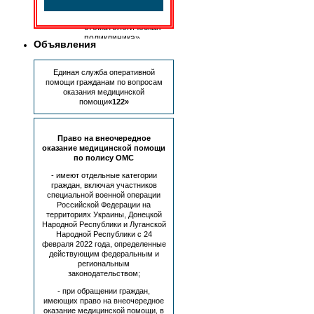
ГАУЗ
«Областная
стоматологическая
поликлиника»
Объявления
(далее
—
Учреждение-
Единая служба оперативной
оператор).
помощи гражданам по вопросам
оказания медицинской
1.2
помощи
«122»
Основанием
для
разработки
Право на внеочередное
данного
оказание медицинской помощи
локального
по полису ОМС
нормативного
акта
- имеют отдельные категории
являются:
граждан, включая участников
специальной военной операции
Конституция
Российской Федерации на
РФ
территориях Украины, Донецкой
от
Народной Республики и Луганской
12
Народной Республики с 24
декабря
февраля 2022 года, определенные
действующим федеральным и
1993
региональным
г.
законодательством;
(ст.
2,
- при обращении граждан,
17-
имеющих право на внеочередное
24,
оказание медицинской помощи, в