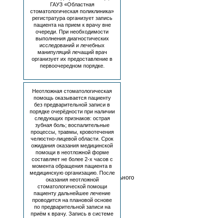
41);
ГАУЗ «Областная
часть
стоматологическая поликлиника»
1
регистратура организует запись
и
пациента на прием к врачу вне
2,
очереди. При необходимости
выполнения диагностических
часть
исследований и лечебных
4
манипуляций лечащий врач
Гражданского
организует их предоставление в
кодекса
первоочередном порядке.
РФ;
Указ
Президента
РФ
Неотложная стоматологическая
от
помощь оказывается пациенту
06
без предварительной записи в
порядке очерёдности при наличии
марта
следующих признаков: острая
1997
зубная боль; воспалительные
г.
процессы, травмы, кровотечения
№
челюстно-лицевой области. Срок
188
ожидания оказания медицинской
«Об
помощи в неотложной форме
утверждении
составляет не более 2-х часов с
перечня
момента обращения пациента в
сведений
медицинскую организацию. После
конфиденциального
оказания неотложной
характера»;
стоматологической помощи
Федеральный
пациенту дальнейшее лечение
закон
проводится на плановой основе
от
по предварительной записи на
приём к врачу. Запись в системе
02