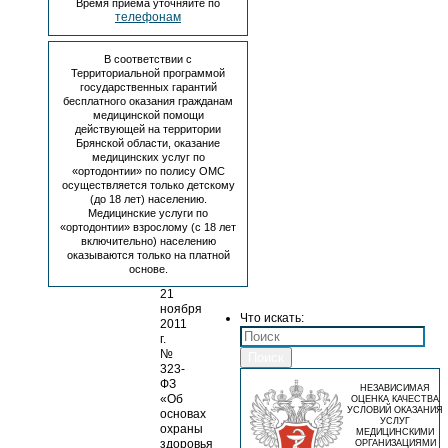
Время приема уточняйте по
информации»;
телефонам
Федеральный
закон
от
В соответствии с
27
Территориальной программой
июля
государственных гарантий
2006
бесплатного оказания гражданам
г.
медицинской помощи
№
действующей на территории
Брянской области, оказание
152-
медицинских услуг по
ФЗ
«ортодонтии» по полису ОМС
«О
осуществляется только детскому
персональных
(до 18 лет) населению.
данных»;
Медицинские услуги по
Федеральный
«ортодонтии» взрослому (с 18 лет
закон
включительно) населению
Российской
оказываются только на платной
Федерации
основе.
от
21
ноября
Что искать:
2011
г.
№
Поиск
323-
ФЗ
НЕЗАВИСИМАЯ
«Об
ОЦЕНКА КАЧЕСТВА
УСЛОВИЙ ОКАЗАНИЯ
основах
УСЛУГ
охраны
МЕДИЦИНСКИМИ
здоровья
ОРГАНИЗАЦИЯМИ