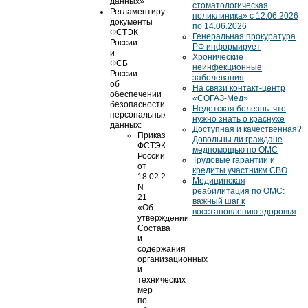
данных»
стоматологическая
Регламентирующие
поликлиника» с 12.06.2026
документы
по 14.06.2026
ФСТЭК
Генеральная прокуратура
России
РФ информирует
и
Хронические
ФСБ
неинфекционные
России
заболевания
об
На связи контакт-центр
обеспечении
«СОГАЗ-Мед»
безопасности
Недетская болезнь: что
персональных
нужно знать о краснухе
данных:
Доступная и качественная?
Приказ
Довольны ли граждане
ФСТЭК
медпомощью по ОМС
России
Трудовые гарантии и
от
кредиты участникм СВО
18.02.2013
Медицинская
N
реабилитация по ОМС:
21
важный шаг к
«Об
восстановлению здоровья
утверждении
Состава
и
содержания
организационных
и
технических
мер
по