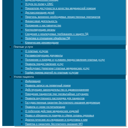
Услуги по полису ОМС
Показатели доступности и качества медицинской помощи
Диспансеризация детей
Перечень жизненно необходимых лекарственных препаратов
Финансовая деятельность
Положение о наставничестве
Контролирующие органы
Cведения о реализуемых требованиях к защите ПД
Политика в отношении обработки ПД
Клинические рекомендации
Платные услуги
О платных услугах
Регламентирующие документы
Положение о порядке и условиях предоставления платных услуг
Правила предоставления услуг
Прейскурант (перечень) платных медицинских услуг
График приема врачей по платным услугам
Уголок пациента
Информация
Правила записи на первичный прием
Действующее законодательство в здравоохранении
Поведение пациентов при чрезвычайных ситуациях
Правила внутреннего распорядка для пациентов
Государственные гарантии бесплатного оказания медпомощи
Правила и сроки госпитализации
О побочном действии медицинских изделий
Права и обязанности граждан в сфере охраны здоровья
Диагностические исследования и подготовка к ним
Памятка о гарантиях бесплатного оказания МП