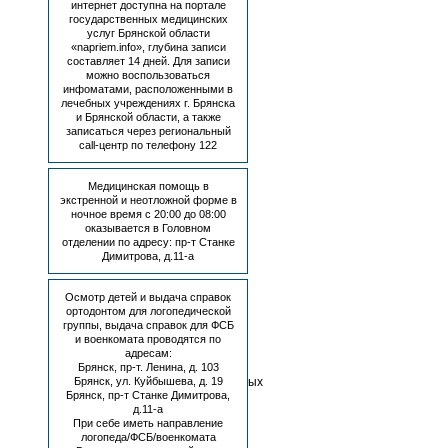
интернет доступна на портале
мая
государственных медицинских
2006
услуг Брянской области
г.
«napriem.info», глубина записи
№
составляет 14 дней. Для записи
59-
можно воспользоваться
ФЗ
инфоматами, расположенными в
«О
лечебных учреждениях г. Брянска
порядке
и Брянской области, а также
рассмотрения
записаться через региональный
обращений
call-центр по телефону 122
граждан
Российской
Медицинская помощь в
Федерации»;
экстренной и неотложной форме в
Федеральный
ночное время с 20:00 до 08:00
закон
оказывается в Головном
от
отделении по адресу: пр-т Станке
27
Димитрова, д.11-а
июля
2006
г.
Осмотр детей и выдача справок
№
ортодонтом для логопедической
149-
группы, выдача справок для ФСБ
ФЗ
и военкомата проводятся по
«Об
адресам:
информации,
Брянск, пр-т. Ленина, д. 103
Брянск, ул. Куйбышева, д. 19
информационных
Брянск, пр-т Станке Димитрова,
технологиях
д.11-а
и
При себе иметь направление
о
логопеда/ФСБ/военкомата
защите