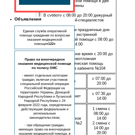
стоматологической помощи в две
смены
В субботу с 08:00 до 20:00 дежурный
Объявления
прием врачей-специалистов
В воскресенье и праздничные дни
Единая служба оперативной
оказание экстренной
помощи гражданам по вопросам
стоматологической помощи с 08:00 до
оказания медицинской
помощи
«122»
14:00
Ежедневно в ночное время с 20:00 до
07:00 – неотложная
Право на внеочередное
стоматологическая помощь
оказание медицинской помощи
по полису ОМС
оказывается в кабинете №104
- имеют отдельные категории
с 07:00 до
граждан, включая участников
Регистратура
20:00
специальной военной операции
Российской Федерации на
территориях Украины, Донецкой
с 07:30 до
Смотровой кабинет
Народной Республики и Луганской
14:00
Народной Республики с 24
февраля 2022 года, определенные
1 смена с
действующим федеральным и
08:00 до
региональным
законодательством;
Стоматологическое
14:00
отделение №1 и №2
2 смена с
- при обращении граждан,
14:00 до
имеющих право на внеочередное
20:00
оказание медицинской помощи, в