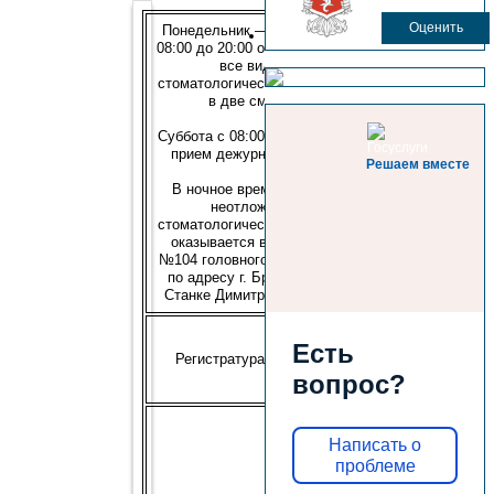
Оценить
Понедельник — пятница с
08:00 до 20:00 оказываются
все виды
стоматологической помощи
в две смены
Суббота с 08:00 до 20:00 —
прием дежурного врача
Решаем вместе
В ночное время с 20:00
неотложная
стоматологическая помощь
оказывается в кабинете
№104 головного отделения
по адресу г. Брянск, пр-т
Станке Димитрова, д.11-а
с
Есть
07:00
Регистратура
до
вопрос?
20:00
1
смена
Написать о
с
проблеме
08:00
до