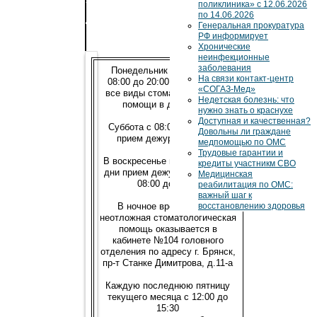
поликлиника» с 12.06.2026
Куйбышева,
по 14.06.2026
д.
Генеральная прокуратура
19
РФ информирует
Хронические
неинфекционные
заболевания
Понедельник — пятница с
На связи контакт-центр
08:00 до 20:00 оказываются
«СОГАЗ-Мед»
все виды стоматологической
Недетская болезнь: что
помощи в две смены
нужно знать о краснухе
Доступная и качественная?
Суббота с 08:00 до 20:00 —
Довольны ли граждане
прием дежурного врача
медпомощью по ОМС
Трудовые гарантии и
В воскресенье и праздничные
кредиты участникм СВО
дни прием дежурного врача с
Медицинская
08:00 до 14:00
реабилитация по ОМС:
важный шаг к
восстановлению здоровья
В ночное время с 20:00
неотложная стоматологическая
помощь оказывается в
кабинете №104 головного
отделения по адресу г. Брянск,
пр-т Станке Димитрова, д.11-а
Каждую последнюю пятницу
текущего месяца с 12:00 до
15:30