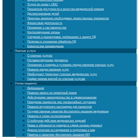
Услуги по полису ОМС
Показатели доступности и качества медицинской помощи
Диспансеризация детей
Перечень жизненно необходимых лекарственных препаратов
Финансовая деятельность
Положение о наставничестве
Контролирующие органы
Cведения о реализуемых требованиях к защите ПД
Политика в отношении обработки ПД
Клинические рекомендации
Платные услуги
О платных услугах
Регламентирующие документы
Положение о порядке и условиях предоставления платных услуг
Правила предоставления услуг
Прейскурант (перечень) платных медицинских услуг
График приема врачей по платным услугам
Уголок пациента
Информация
Правила записи на первичный прием
Действующее законодательство в здравоохранении
Поведение пациентов при чрезвычайных ситуациях
Правила внутреннего распорядка для пациентов
Государственные гарантии бесплатного оказания медпомощи
Правила и сроки госпитализации
О побочном действии медицинских изделий
Права и обязанности граждан в сфере охраны здоровья
Диагностические исследования и подготовка к ним
Памятка о гарантиях бесплатного оказания МП