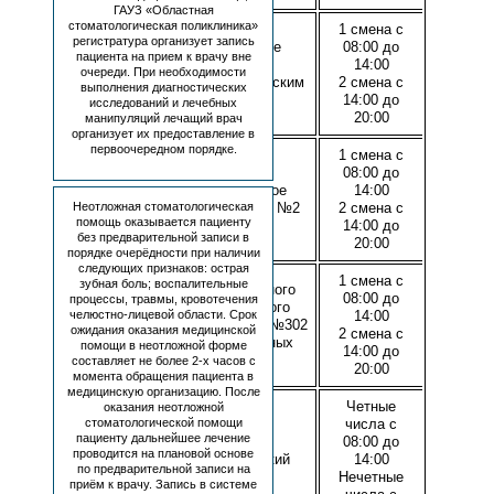
ГАУЗ «Областная
стоматологическая поликлиника»
1 смена с
регистратура организует запись
Хирургическое
08:00 до
пациента на прием к врачу вне
отделение с
14:00
очереди. При необходимости
пародонтологическим
2 смена с
выполнения диагностических
кабинетом
14:00 до
исследований и лечебных
20:00
манипуляций лечащий врач
организует их предоставление в
первоочередном порядке.
1 смена с
08:00 до
Ортопедическое
14:00
Неотложная стоматологическая
отделение №1 и №2
2 смена с
помощь оказывается пациенту
14:00 до
без предварительной записи в
20:00
порядке очерёдности при наличии
следующих признаков: острая
1 смена с
зубная боль; воспалительные
Кабинеты платного
08:00 до
процессы, травмы, кровотечения
терапевтического
челюстно-лицевой области. Срок
14:00
лечения №301 и №302
ожидания оказания медицинской
2 смена с
(оказание платных
помощи в неотложной форме
14:00 до
услуг)
составляет не более 2-х часов с
20:00
момента обращения пациента в
медицинскую организацию. После
Четные
оказания неотложной
стоматологической помощи
числа с
пациенту дальнейшее лечение
08:00 до
проводится на плановой основе
Ортодонтический
14:00
по предварительной записи на
кабинет
Нечетные
приём к врачу. Запись в системе