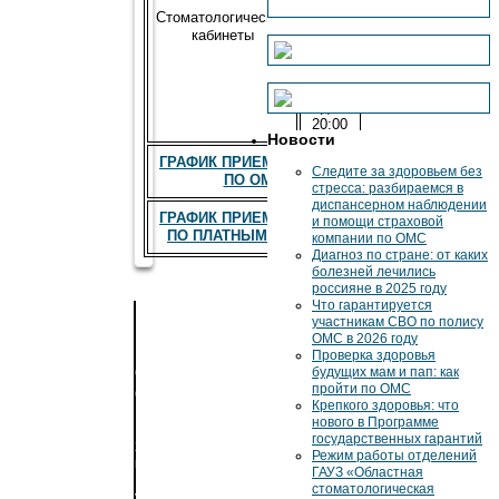
Стоматологические
14:00
кабинеты
2
смена
с
14:00
до
20:00
Новости
ГРАФИК ПРИЕМА ВРАЧЕЙ
Следите за здоровьем без
ПО ОМС
стресса: разбираемся в
диспансерном наблюдении
ГРАФИК ПРИЕМА ВРАЧЕЙ
и помощи страховой
ПО ПЛАТНЫМ УСЛУГАМ
компании по ОМС
Диагноз по стране: от каких
болезней лечились
россияне в 2025 году
Что гарантируется
участникам СВО по полису
ОМС в 2026 году
ДЕТСКОЕ
Проверка здоровья
СТОМАТОЛОГИЧЕСКОЕ
будущих мам и пап: как
пройти по ОМС
ОТДЕЛЕНИЕ
Крепкого здоровья: что
№2
нового в Программе
государственных гарантий
241035,
Режим работы отделений
г.
ГАУЗ «Областная
Брянск,
стоматологическая
ул.