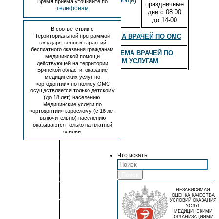
выполняемой помощи
)
Время приема уточняйте по
праздничные
телефонам
дни c 08:00
до 14-00
В соответствии с
Территориальной программой
ГРАФИК ПРИЕМА ВРАЧЕЙ ПО ОМС
государственных гарантий
бесплатного оказания гражданам
ГРАФИК ПРИЕМА ВРАЧЕЙ ПО
медицинской помощи
ПЛАТНЫМ УСЛУГАМ
действующей на территории
Брянской области, оказание
медицинских услуг по
«ортодонтии» по полису ОМС
осуществляется только детскому
(до 18 лет) населению.
Медицинские услуги по
ДЕТСКОЕ
«ортодонтии» взрослому (с 18 лет
включительно) населению
СТОМАТОЛОГИЧЕСКОЕ
оказываются только на платной
ОТДЕЛЕНИЕ
основе.
№1
241050,
Что искать:
г.
Брянск,
Поиск
пр-
т.
Ленина,
НЕЗАВИСИМАЯ
ОЦЕНКА КАЧЕСТВА
д.
УСЛОВИЙ ОКАЗАНИЯ
103
УСЛУГ
МЕДИЦИНСКИМИ
ОРГАНИЗАЦИЯМИ