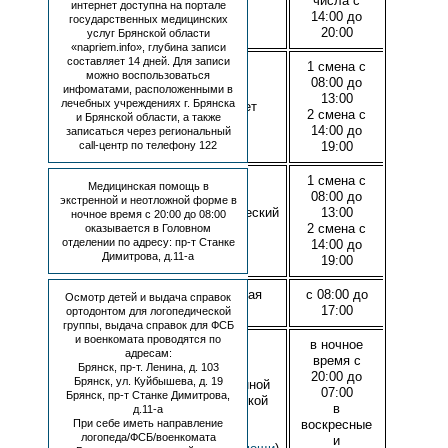
числа с
интернет доступна на портале
14:00 до
государственных медицинских
20:00
услуг Брянской области
«napriem.info», глубина записи
составляет 14 дней. Для записи
1 смена с
можно воспользоваться
08:00 до
инфоматами, расположенными в
13:00
лечебных учреждениях г. Брянска
Рентгенкабинет
2 смена с
и Брянской области, а также
14:00 до
записаться через региональный
call-центр по телефону 122
19:00
1 смена с
Медицинская помощь в
08:00 до
экстренной и неотложной форме в
Физиотерапевтический
13:00
ночное время с 20:00 до 08:00
кабинет
2 смена с
оказывается в Головном
отделении по адресу: пр-т Станке
14:00 до
Димитрова, д.11-а
19:00
Зуботехническая
с 08:00 до
Осмотр детей и выдача справок
лаборатория
17:00
ортодонтом для логопедической
группы, выдача справок для ФСБ
и военкомата проводятся по
в ночное
адресам:
время c
Брянск, пр-т. Ленина, д. 103
20:00 до
Брянск, ул. Куйбышева, д. 19
Кабинет экстренной
07:00
Брянск, пр-т Станке Димитрова,
стоматологической
в
д.11-а
помощи
При себе иметь направление
воскресные
(
Объёмы
логопеда/ФСБ/военкомата
и