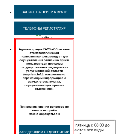
Режим
ЗАПИСЬ НА ПРИЕМ К ВРАЧУ
работы
учреждения
ТЕЛЕФОНЫ РЕГИСТРАТУР
Администрация ГАУЗ «Областная
стоматологическая
поликлиника» рекомендует для
ГОЛОВНОЕ
осуществления записи на приём
ОТДЕЛЕНИЕ
пользоваться порталом
государственных медицинских
услуг Брянской области
241037,
(napriem.info), максимально
г.
отражающим информацию о
Брянск,
врачах-стоматологах,
осуществляющих приём в
пр-
отделениях.
т
Станке
Димитрова,
д.
При возникновении вопросов по
11а
записи на приём
можно обращаться к
Понедельник — пятница с 08:00 до
20:00 оказываются все виды
ЗАВЕДУЮЩИМ ОТДЕЛЕНИЯМИ