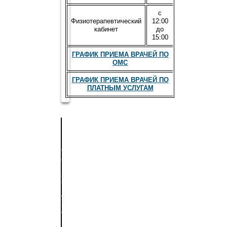
с
Физиотерапевтический
12:00
кабинет
до
15:00
ГРАФИК ПРИЕМА ВРАЧЕЙ ПО
ОМС
ГРАФИК ПРИЕМА ВРАЧЕЙ ПО
ПЛАТНЫМ УСЛУГАМ
БЕЖИЦКОЕ
СТОМАТОЛОГИЧЕСКОЕ
ОТДЕЛЕНИЕ
241035,
г.
Брянск,
ул.
22
съезда
КПСС,